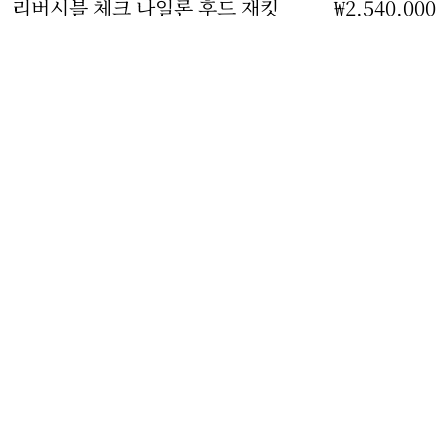
리버시블 체크 나일론 후드 재킷
가격 ₩2,540,000
₩2,540,000
신
빈야드 레드
사이즈 선택:
사이즈 선택
무료 배송 및 반품
모든 주문에 이용 가능합니다
매장 재고 조회
가까운 버버리 매장의 재고 상황을 확인하세요
선물 포장
무료로 제공되며 플라스틱을 사용하지 않습니다
제품 상세 정보