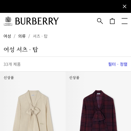
등록하기
이
메
일
을
메인 콘텐츠로 건너뛰기
하단으로 건너뛰기
여성
/
의류
/
셔츠 · 탑
구
독
여성 셔츠 ∙ 탑
해
버
버
33개 제품
필터 · 정렬
리
뉴
신상품
신상품
스
레
터
를
받
아
보
세
요.