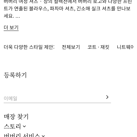
버버리 여성 셔츠 · 상의 컬렉션에서 버버리 로고와 다양한 프린
트가 연출된 블라우스, 파자마 셔츠, 긴소매 실크 셔츠를 만나보
세요. 
더 보기
버버리 체크
가 돋보이는 면 셔츠부터 뉴 시즌 모티프가 연출된 
반소매 데님 아이템까지, 여성을 위한 버버리 헤리티지 스타일의 
셔츠와 상의를 선보입니다. 
더욱 다양한 스타일 제안:
전체보기
코트 · 재킷
니트웨어
시즈널 패턴의 릴랙스핏 실크 아이템과 함께, 클래식 슬림핏 셔
츠와 영국 서브컬처에서 영감을 받은 민소매 스타일도 함께 만나
등록하기
보세요.
이메일
매장 찾기
스토리
버버리 서비스