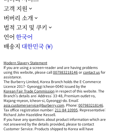
고객 지원
버버리 소개
법적 고지 및 쿠키
언어
한국어
배송지
대한민국 (₩)
Modern Slavery Statement
If you are using a screen-reader and are having problems
using this website, please call
007983218146
or
contact us
for
assistance.
The Burberry Limited, Korea Branch holds the E-Commerce
Licence 2017- Gyeonggi Icheon-0040 issued by the
Korean Fair Trade Commission
in respect of this website. The
Branch's details are: Address: 33-48, Premium outlet-ro,
Majang-myeon, Icheon-si, Gyeonggi-do. Email:
asia.customerservice@burberry.com
. Phone:
007983218146
.
Tax office registration number:
211-84-10995
. Representative:
Richard John Hazeldine Kessell.
If you have any questions about product information which are
not answered by the details provided, please to contact
Customer Service. Products shipped to Korea will have