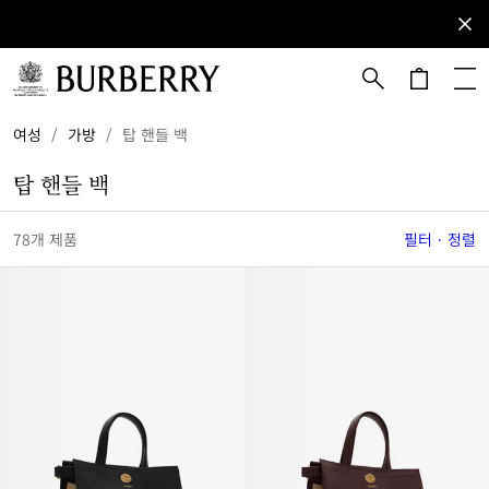
등록하기
이
메
일
을
메인 콘텐츠로 건너뛰기
하단으로 건너뛰기
여성
/
가방
/
탑 핸들 백
구
독
탑 핸들 백
해
버
버
78개 제품
필터 · 정렬
리
뉴
스
레
터
를
받
아
보
세
요.