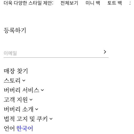
리 체크가 돋보이는 구조적인 디자인을 선보입니다.
더욱 다양한 스타일 제안:
전체보기
미니 백
토트 백
크
b 모양 하드웨어와 페그 여밈부터 음각 로고까지, 최신 디테일이 
특별함을 더합니다.
등록하기
헤리티지와 뉴 시즌 색상의 다양한 스타일을 살펴보세요.
이메일
매장 찾기
스토리
버버리 서비스
고객 지원
버버리 소개
법적 고지 및 쿠키
언어
한국어