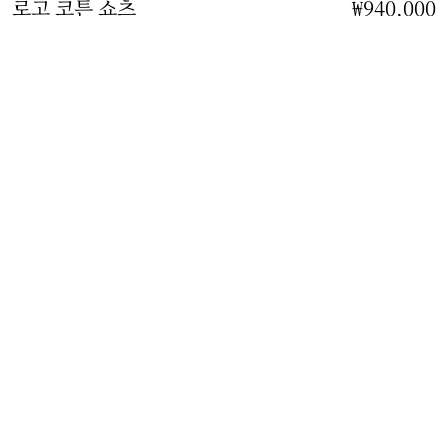
로고 코튼 쇼츠
가격 ₩940,000
신상품
₩940,000
블랙
사이즈 선택:
사이즈 선택
무료 배송 및 반품
모든 주문에 이용 가능합니다
매장 재고 조회
가까운 버버리 매장의 재고 상황을 확인하세요
선물 포장
무료로 제공되며 플라스틱을 사용하지 않습니다
제품 상세 정보