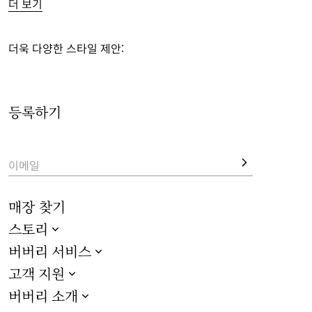
더 보기
한 
숄더 백
까지, 매 시즌을 위한 스타일을 만나보세요. 
면 개버딘, 실크, 캐시미어를 비롯한 여러 가지 소재와 디자인의 
더욱 다양한 스타일 제안:
버버리 시그니처 트렌치코트는 다양한 계절에 걸쳐 편안함을 선
사합니다.
등록하기
최신 여성 액세서리 셀렉션의 버버리 체크 
캐시미어 스카프
, 
주
얼리
, 
아이웨어
, 가죽 
지갑
도 함께 살펴보세요.
이메일
매장 찾기
스토리
버버리 서비스
고객 지원
버버리 소개