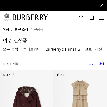
등록하기
이
메
일
을
메인 콘텐츠로 건너뛰기
하단으로 건너뛰기
여성
/
최신 소식
/
신상품
구
독
여성 신상품
해
버
모두 선택
액티브웨어
Burberry x Hunza G
코트 · 재킷
버
리
뉴
484개 제품
필터 · 정렬
스
레
터
클래식핏
신상품
를
받
아
보
세
요.