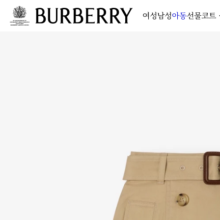
여성
남성
아동
선물
코트 
메인 콘텐츠로 건너뛰기
하단으로 건너뛰기