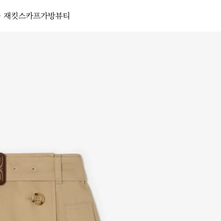
· 재킷
스카프
가방
뷰티