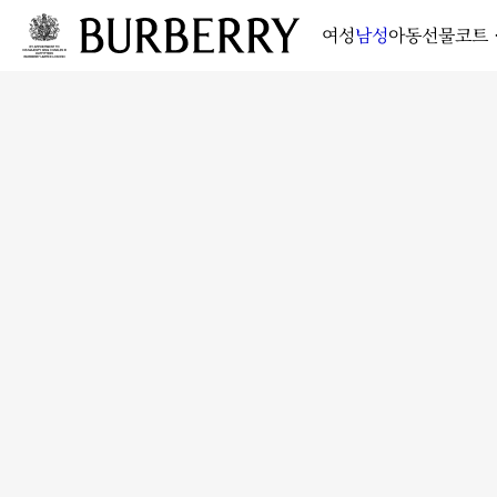
여성
남성
아동
선물
코트 
메인 콘텐츠로 건너뛰기
하단으로 건너뛰기