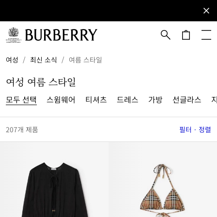
등록하기
이
메
일
을
메인 콘텐츠로 건너뛰기
하단으로 건너뛰기
여성
/
최신 소식
/
여름 스타일
구
독
여성 여름 스타일
해
버
모두 선택
스윔웨어
티셔츠
드레스
가방
선글라스
지
버
리
뉴
207개 제품
필터 · 정렬
스
레
터
를
받
아
보
세
요.