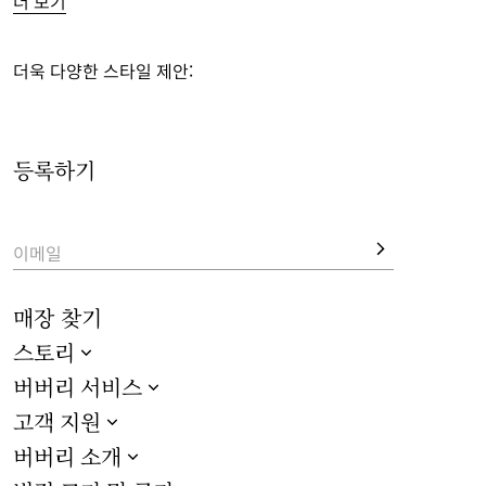
더 보기
액티브웨어 쇼츠, 면 트랙 팬츠, 매칭 디자인의 티셔츠, 후디를 비
롯한 
신상품
과 함께 버버리 체크 수영복, 매칭 액세서리도 살펴
보세요.
더욱 다양한 스타일 제안:
여성 홀리데이 에디션에서는 슬라이드, 샌들, 뮬을 비롯한 슈즈
와 뉴 시즌 패턴이 프린트된 실크 스카프, 차양 모자, 야구 모자 
등록하기
등 다양한 
액세서리
를 만나보실 수 있습니다.
이메일
매장 찾기
스토리
버버리 서비스
고객 지원
버버리 소개